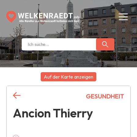
Auf der Karte anzeigen
+
GESUNDHEIT
−
Ancion Thierry