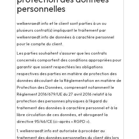
l'information qui ne peut être déchiffrée que par
personnelles
welkenraedt.info et seulement lorsque vous visitez
notre site. Ces cookies vous permettent de naviguer de
welkenraedt.info et le client sont parties à un ou
manière plus agréable sur notre site. Vous êtes bien sûr
plusieurs contrat(s) impliquant le traitement par
libres de refuser l'installation de ces cookies. Toutefois,
welkenraedt.info de données à caractère personnel
si vous désactivez des cookies (dans les réglages de
pour le compte du client.
votre ordinateur), certaines images peuvent ne pas
Les parties souhaitent s'assurer que les contrats
apparaître correctement ou vous ne pourrez peut-être
concernés comportent des conditions appropriées pour
pas avoir accès à certaines parties du site web. Les
garantir que soient respectées les obligations
cookies sont conservés sur le disque dur de votre
respectives des parties en matière de protection des
ordinateur durant une période de douze (12) mois au
données découlant de la Réglementation en matière de
maximum.
Protection des Données, comprenant notamment le
Nous enregistrons aussi automatiquement votre
Règlement 2016/679/UE du 27 avril 2016 relatif à la
adresse TCP/IP, la marque et la version de votre
protection des personnes physiques à l'égard du
navigateur et la dernière page web consultée.
traitement des données à caractère personnel et à la
libre circulation de ces données, et abrogeant la
2. Pour quelles finalités enregistrons-nous
directive 95/46/CE (ci-après « RGPD »).
automatiquement certaines de vos
1. welkenraedt.info est autorisée à procéder au
données ?
traitement des données personnelles du client dès lors