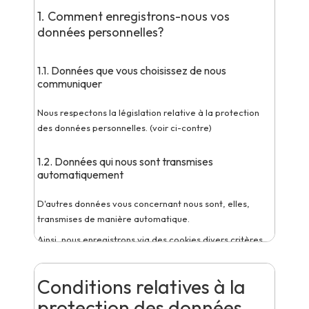
1. Comment enregistrons-nous vos
données personnelles?
1.1. Données que vous choisissez de nous
communiquer
Nous respectons la législation relative à la protection
des données personnelles. (voir ci-contre)
1.2. Données qui nous sont transmises
automatiquement
D'autres données vous concernant nous sont, elles,
transmises de manière automatique.
Ainsi, nous enregistrons via des cookies divers critères
de recherche tels que : situation géographique, ...
Les cookies sont des petits fichiers informatiques
Conditions relatives à la
envoyés par nos serveurs et placés sur le disque dur de
protection des données
votre ordinateur. Ces cookies contiennent de