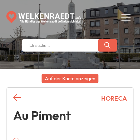
Auf der Karte anzeigen
+
HORECA
−
Au Piment