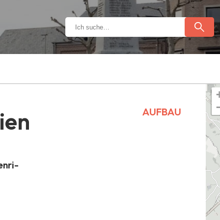
AUFBAU
ien
enri-