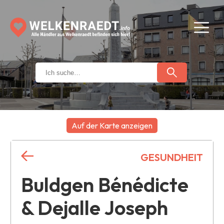
Auf der Karte anzeigen
+
GESUNDHEIT
−
Buldgen Bénédicte
& Dejalle Joseph