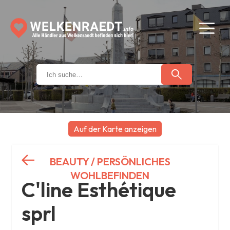
Auf der Karte anzeigen
+
BEAUTY / PERSÖNLICHES
−
WOHLBEFINDEN
C'line Esthétique
sprl