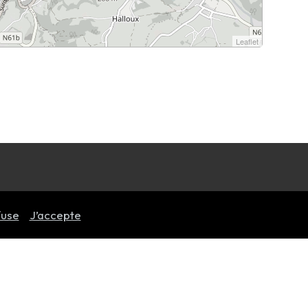
Leaflet
fuse
J’accepte