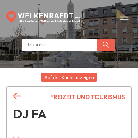
Auf der Karte anzeigen
+
FREIZEIT UND TOURISMUS
−
DJ FA