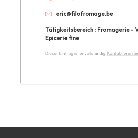
eric@filofromage.be
Tätigkeitsbereich : Fromagerie - V
Epicerie fine
Dieser Eintrag ist unvollständig.
Kontaktieren Si