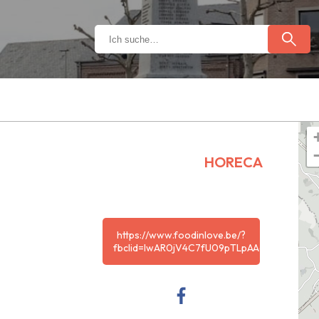
HORECA
https://www.foodinlove.be/?
fbclid=IwAR0jV4C7fU09pTLpAAatlwKajPc1