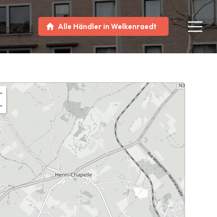
Alle Händler in Welkenraedt
+
−
ytpW24jyJnVMCooFb7HqcIDoqG7kZr8