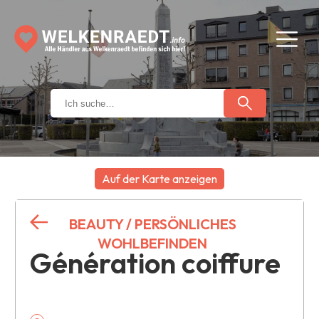
Auf der Karte anzeigen
+
BEAUTY / PERSÖNLICHES
−
WOHLBEFINDEN
Génération coiffure