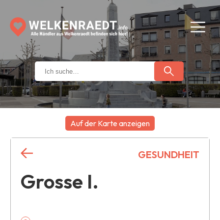
Auf der Karte anzeigen
+
GESUNDHEIT
−
Grosse I.