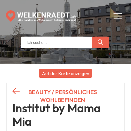
Auf der Karte anzeigen
+
BEAUTY / PERSÖNLICHES
−
WOHLBEFINDEN
Institut by Mama
Mia