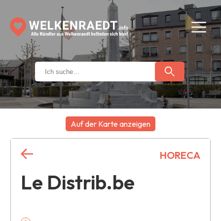
Auf der Karte anzeigen
+
HORECA
−
Le Distrib.be