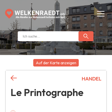
Auf der Karte anzeigen
+
HANDEL
−
Le Printographe