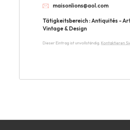
maisonlions@aol.com
Tätigkeitsbereich : Antiquités - Ar
Vintage & Design
Dieser Eintrag ist unvollständig.
Kontaktieren Si