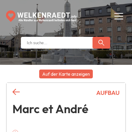
Auf der Karte anzeigen
+
AUFBAU
−
Marc et André