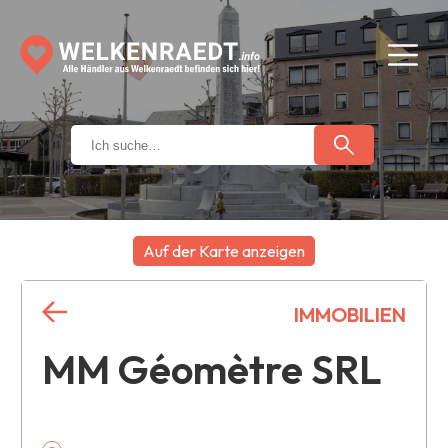
Auf der Karte anzeigen
+
IMMOBILIEN
−
MM Géomètre SRL