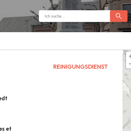
REINIGUNGSDIENST
edt
es et