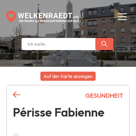
Auf der Karte anzeigen
+
GESUNDHEIT
−
Périsse Fabienne