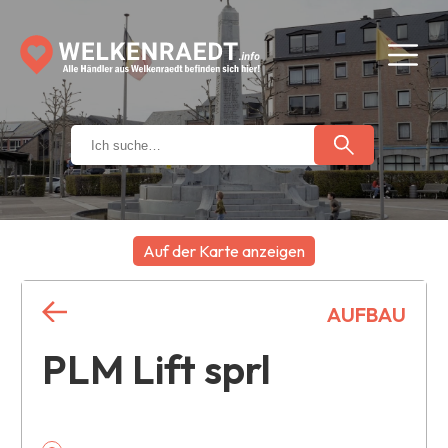
Auf der Karte anzeigen
+
AUFBAU
−
PLM Lift sprl