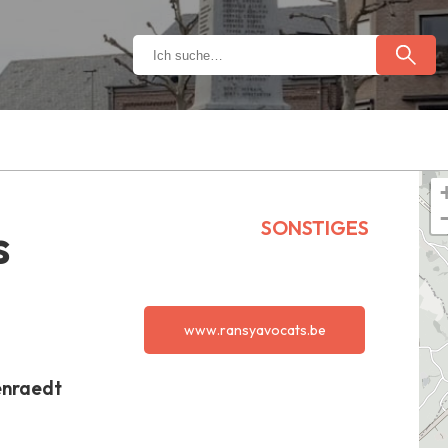
SONSTIGES
s
www.ransyavocats.be
enraedt