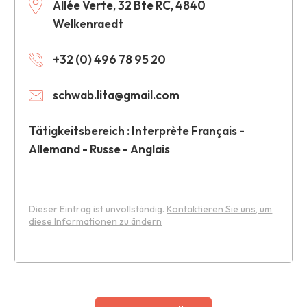
Allée Verte, 32 Bte RC, 4840
Welkenraedt
+32 (0) 496 78 95 20
schwab.lita@gmail.com
Tätigkeitsbereich : Interprète Français -
Allemand - Russe - Anglais
Dieser Eintrag ist unvollständig.
Kontaktieren Sie uns, um
diese Informationen zu ändern
Leaflet