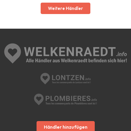
Weitere Händler
Händler hinzufügen