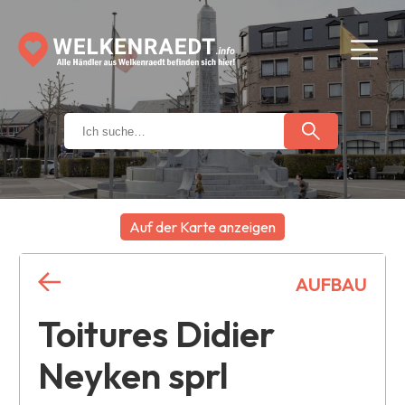
Auf der Karte anzeigen
+
AUFBAU
−
Toitures Didier
Neyken sprl