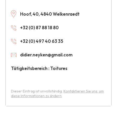
Hoof, 40, 4840 Welkenraedt
+32 (0) 87 88 18 80
+32 (0) 497 40 63 35
didier.neyken@gmail.com
Tätigkeitsbereich : Toitures
Dieser Eintrag ist unvollständig.
Kontaktieren Sie uns, um
diese Informationen zu ändern
Leaflet