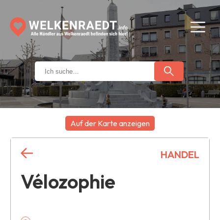
Auf der Karte anzeigen
+
HANDEL
−
Vélozophie