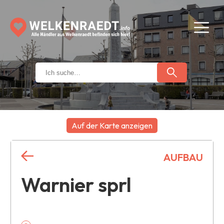
Auf der Karte anzeigen
+
AUFBAU
−
Warnier sprl