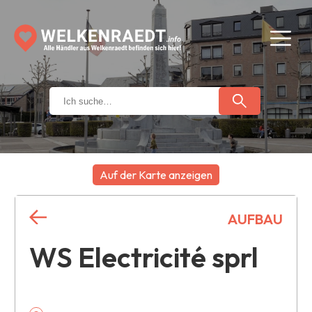
Auf der Karte anzeigen
+
AUFBAU
−
WS Electricité sprl