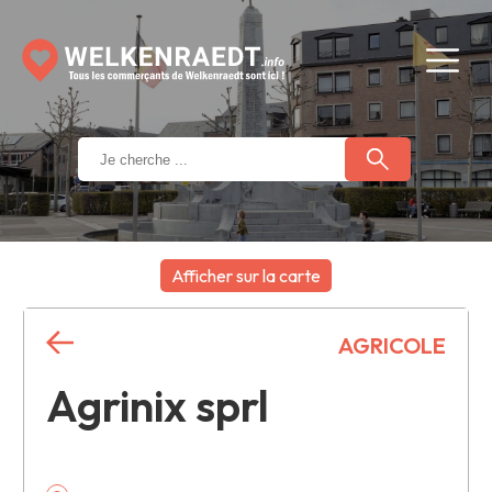
Afficher sur la carte
+
AGRICOLE
−
Agrinix sprl