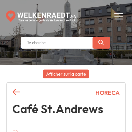
Afficher sur la carte
+
HORECA
−
Café St.Andrews