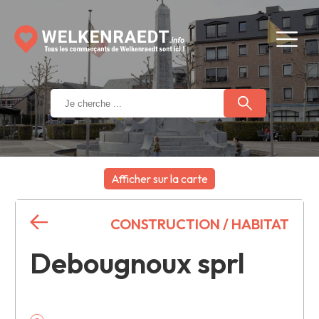
Afficher sur la carte
+
CONSTRUCTION / HABITAT
−
Debougnoux sprl