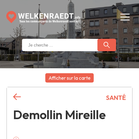
Afficher sur la carte
+
SANTÉ
−
Demollin Mireille