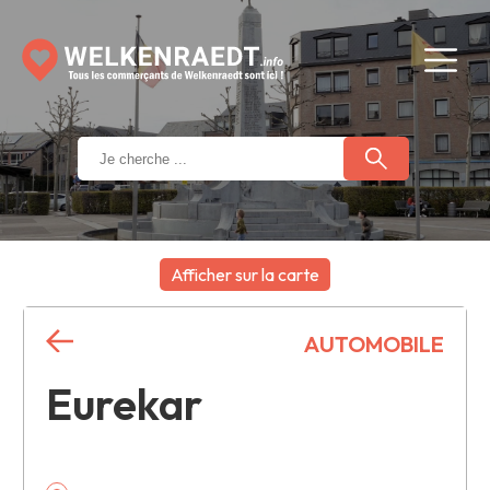
Afficher sur la carte
+
AUTOMOBILE
−
Eurekar