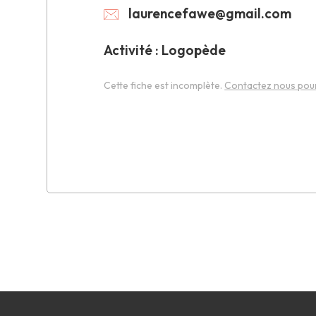
laurencefawe@gmail.com
Activité : Logopède
Cette fiche est incomplète.
Contactez nous pour