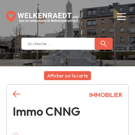
Afficher sur la carte
+
IMMOBILIER
−
Immo CNNG