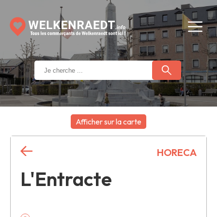
Afficher sur la carte
+
HORECA
−
L'Entracte