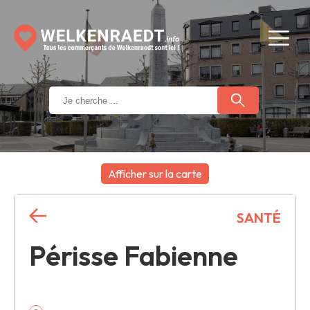
Afficher sur la carte
+
SANTÉ
−
Périsse Fabienne