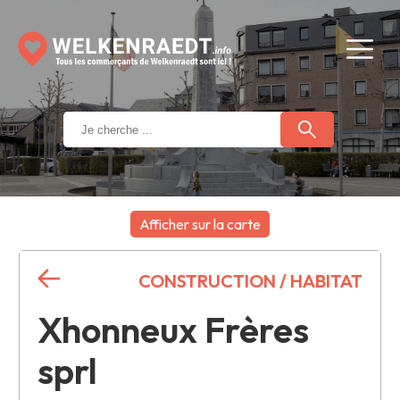
Afficher sur la carte
+
CONSTRUCTION / HABITAT
−
Xhonneux Frères
sprl