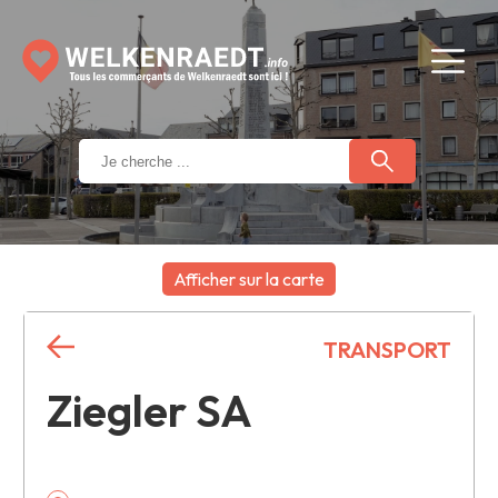
Afficher sur la carte
+
TRANSPORT
−
Ziegler SA