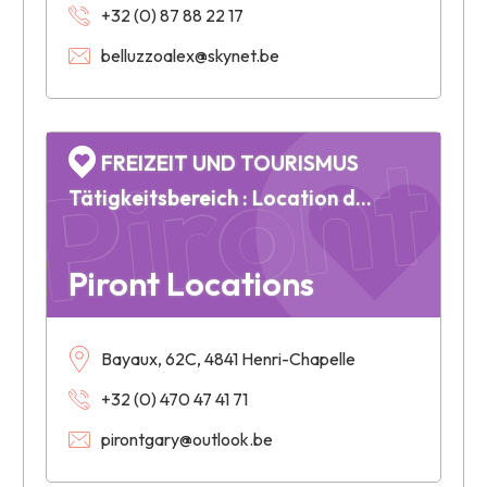
+32 (0) 87 88 22 17
belluzzoalex@skynet.be
Piront
FREIZEIT UND TOURISMUS
Tätigkeitsbereich : Location de chapiteaux & accessoires
Piront Locations
Bayaux, 62C, 4841 Henri-Chapelle
+32 (0) 470 47 41 71
pirontgary@outlook.be