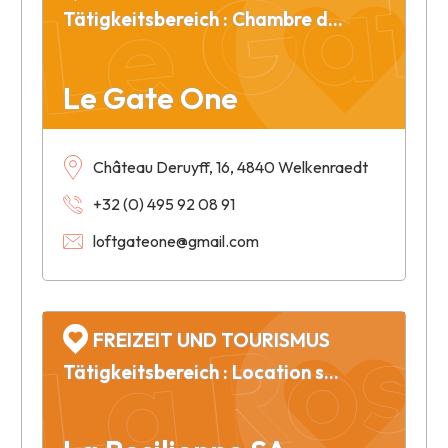
Le Gat
Tätigkeitsbereich : Chambre d'hôtes de luxe
Le Gate One
Château Deruyff, 16, 4840 Welkenraedt
+32 (0) 495 92 08 91
loftgateone@gmail.com
La Ros
FREIZEIT UND TOURISMUS
Tätigkeitsbereich : Location salle d'événement - Event location