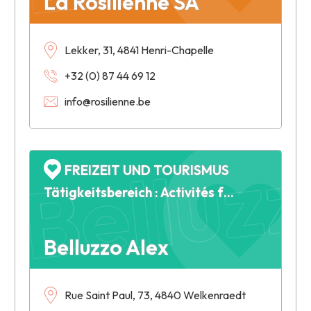
La Rosilienne SA
Lekker, 31, 4841 Henri-Chapelle
+32 (0) 87 44 69 12
info@rosilienne.be
Belluzz
FREIZEIT UND TOURISMUS
Tätigkeitsbereich : Activités foraines : manèges d'avions enfantins, trampolines, friteries ambulantes
Belluzzo Alex
Rue Saint Paul, 73, 4840 Welkenraedt