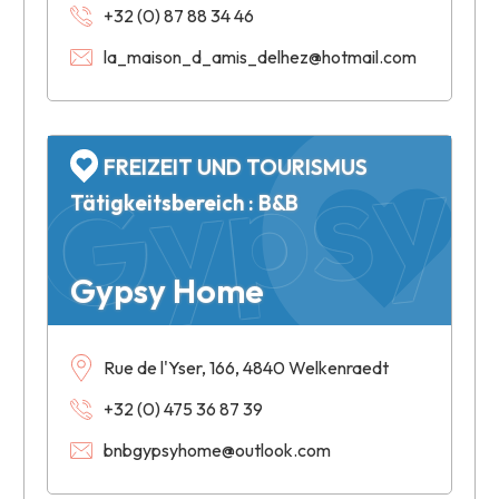
+32 (0) 87 88 34 46
la_maison_d_amis_delhez@hotmail.com
Gypsy
FREIZEIT UND TOURISMUS
Tätigkeitsbereich : B&B
Gypsy Home
Rue de l'Yser, 166, 4840 Welkenraedt
+32 (0) 475 36 87 39
bnbgypsyhome@outlook.com