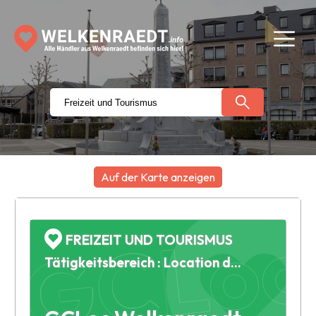
GCLoc
Auf der Karte anzeigen
+
−
FREIZEIT UND TOURISMUS
Tätigkeitsbereich : Location de matériel festif (chapiteau, château gonflable, sono, chaise, table...)