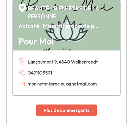
BEAUTÉ / BIEN-ÊTRE DE LA
PERSONNE
Activité : Massothérapeute pour enfants, enfants aux besoins spécifiques et femmes
Pour Moi
Lançaumont 9, 4840 Welkenraedt
0491103591
moninstantprecieux@hotmail.com
Plus de commerçants
Leaflet