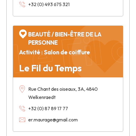
+32 (0) 493 675 321
Le Fil 
BEAUTÉ / BIEN-ÊTRE DE LA
PERSONNE
Activité : Salon de coiffure
Le Fil du Temps
Rue Chant des oiseaux, 3A, 4840
Welkenraedt
+32 (0) 87 89 17 77
er.maurage@gmail.com