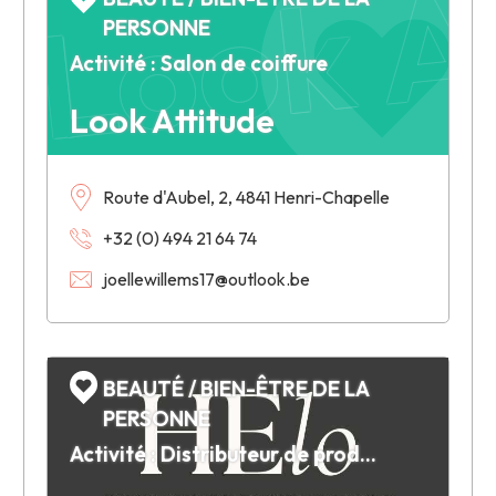
Look A
PERSONNE
Activité : Salon de coiffure
Look Attitude
Route d'Aubel, 2, 4841 Henri-Chapelle
+32 (0) 494 21 64 74
joellewillems17@outlook.be
BEAUTÉ / BIEN-ÊTRE DE LA
PERSONNE
Activité : Distributeur de produits cosmétiques