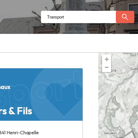
ports Sc
+
−
naux
s & Fils
4841 Henri-Chapelle