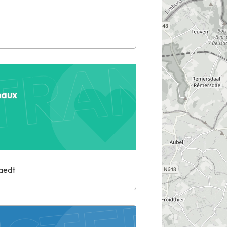
RANS 
naux
STER L
raedt