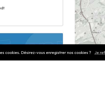
edt
. sprl
naux
 des cookies. Désirez-vous enregistrer nos cookies ?
Je re
t