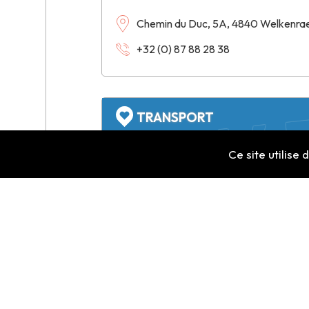
Chemin du Duc, 5A, 4840 Welkenra
+32 (0) 87 88 28 38
A.W.T
TRANSPORT
Activité : Transports internatio
Ce site utilise
A.W.T. sprl
Rue de la Gare, 8, 4840 Welkenraed
+32 (0) 495 29 93 90
marc.awt@gmail.com