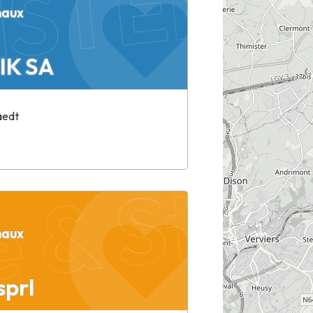
naux
IK SA
aedt
 & Stei
naux
sprl