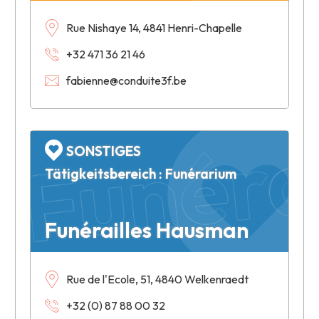
Rue Nishaye 14, 4841 Henri-Chapelle
+32 471 36 21 46
Funéra
fabienne@conduite3f.be
SONSTIGES
Tätigkeitsbereich : Funérarium
Funérailles Hausman
Rue de l'Ecole, 51, 4840 Welkenraedt
+32 (0) 87 88 00 32