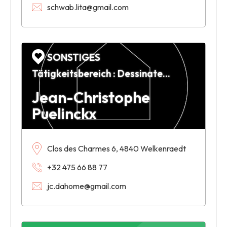
schwab.lita@gmail.com
SONSTIGES
Tätigkeitsbereich : Dessinateur et responsable de projets en architecture
Jean-Christophe
Puelinckx
Clos des Charmes 6, 4840 Welkenraedt
+32 475 66 88 77
jc.dahome@gmail.com