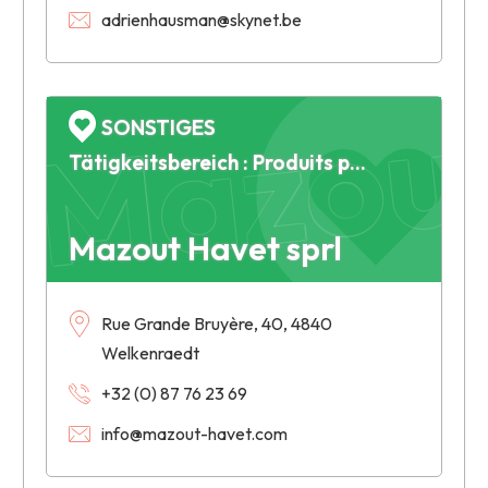
Mazout
adrienhausman@skynet.be
SONSTIGES
Tätigkeitsbereich : Produits pétroliers - Marchand de mazout
Mazout Havet sprl
Rue Grande Bruyère, 40, 4840
Welkenraedt
+32 (0) 87 76 23 69
info@mazout-havet.com