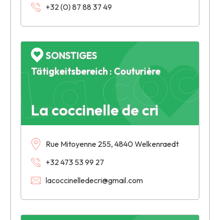
La cocc
+32 (0) 87 88 37 49
SONSTIGES
Tätigkeitsbereich : Couturière
La coccinelle de cri
Rue Mitoyenne 255, 4840 Welkenraedt
+32 473 53 99 27
lacoccinelledecri@gmail.com