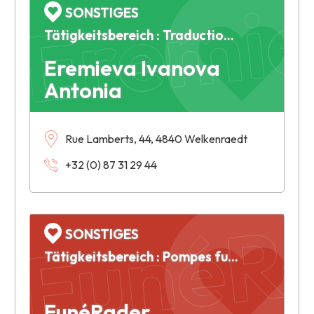
Eremie
SONSTIGES
Tätigkeitsbereich : Traduction et interprétation
Eremieva Ivanova
Antonia
Rue Lamberts, 44, 4840 Welkenraedt
+32 (0) 87 31 29 44
FunéR
SONSTIGES
Tätigkeitsbereich : Pompes funèbres
FunéRader