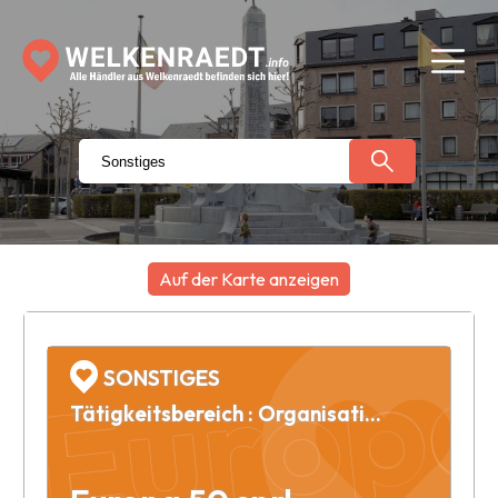
Auf der Karte anzeigen
Europa
+
−
SONSTIGES
Tätigkeitsbereich : Organisation salons et congrès