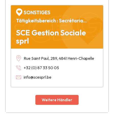
SCE Ges
SONSTIGES
Tätigkeitsbereich : Secrétariat social
SCE Gestion Sociale
sprl
Rue Saint Paul, 289, 4841 Henri-Chapelle
+32 (0) 87 33 50 05
info@scesprl.be
Weitere Händler
Leaflet