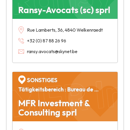
Ransy-Avocats (sc) sprl
MFR In
Rue Lamberts, 36, 4840 Welkenraedt
+32 (0) 87 88 26 96
ransy.avocats@skynet.be
SONSTIGES
Tätigkeitsbereich : Bureau de consultance en management
MFR Investment &
Consulting sprl