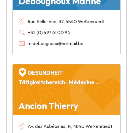
Debougnoux Marine
Rue Belle-Vue, 37, 4840 Welkenraedt
+32 (0) 497 61 00 94
m.debougnoux@hotmail.be
Ancion
GESUNDHEIT
Tätigkeitsbereich : Médecine générale
Ancion Thierry
Av. des Aubépines, 14, 4840 Welkenraedt