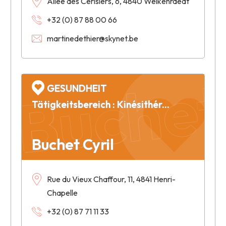
Allée des Cerisiers, 6, 4840 Welkenraedt
+32 (0) 87 88 00 66
martinedethier@skynet.be
Buchet 
GESUNDHEIT
Tätigkeitsbereich : Kinésithérapie - Ostéopathie
Buchet Cyril
Rue du Vieux Chaffour, 11, 4841 Henri-
Chapelle
+32 (0) 87 71 11 33