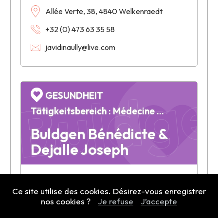
Buldge
Allée Verte, 38, 4840 Welkenraedt
+32 (0) 473 63 35 58
javidinaully@live.com
GESUNDHEIT
Tätigkeitsbereich : Médecine générale
Buldgen Bénédicte &
Dejalle Joseph
Rue Nishaye, 30, 4841 Henri-Chapelle
Ce site utilise des cookies. Désirez-vous enregistrer
nos cookies ?
+32 (0) 87 88 16 05
Je refuse
J’accepte