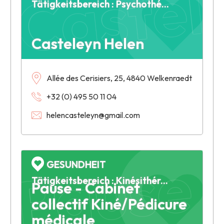
Castel
Tätigkeitsbereich : Psychothérapie - Hypnose - E.M.D.R.
Pause -
Casteleyn Helen
Allée des Cerisiers, 25, 4840 Welkenraedt
+32 (0) 495 50 11 04
helencasteleyn@gmail.com
GESUNDHEIT
Tätigkeitsbereich : Kinésithérapie
Pause - Cabinet
collectif Kiné/Pédicure
médicale