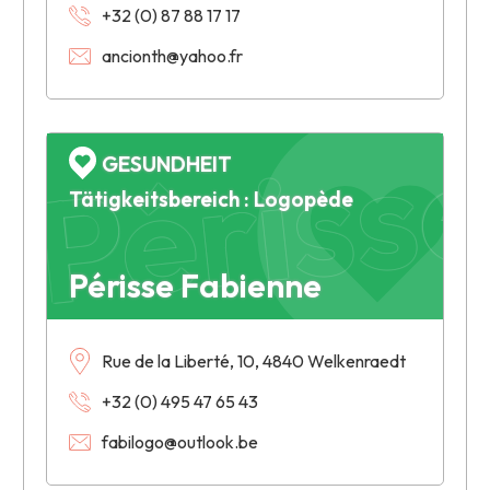
+32 (0) 87 88 17 17
ancionth@yahoo.fr
Périss
GESUNDHEIT
Tätigkeitsbereich : Logopède
Périsse Fabienne
Rue de la Liberté, 10, 4840 Welkenraedt
+32 (0) 495 47 65 43
fabilogo@outlook.be