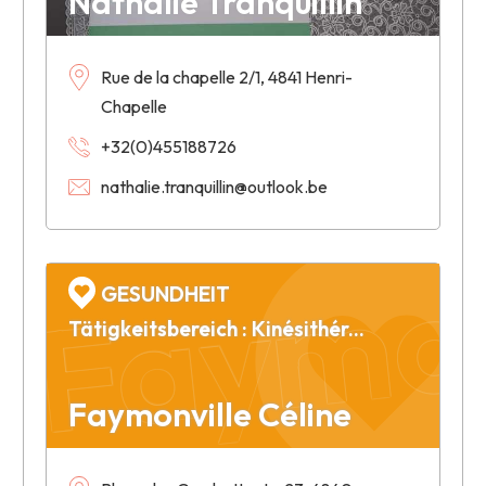
Nathalie Tranquillin
Rue de la chapelle 2/1, 4841 Henri-
Chapelle
+32(0)455188726
Faymon
nathalie.tranquillin@outlook.be
GESUNDHEIT
Tätigkeitsbereich : Kinésithérapie
Faymonville Céline