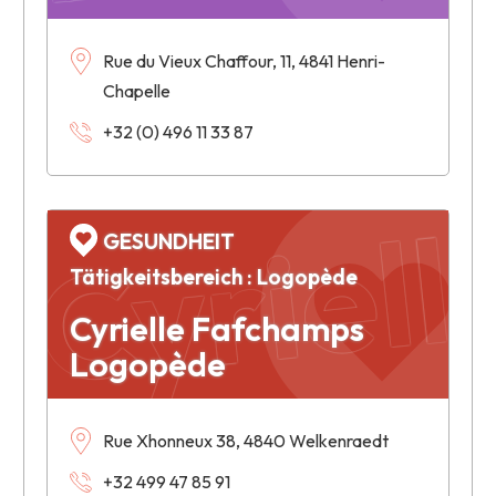
Cyriel
Rue du Vieux Chaffour, 11, 4841 Henri-
Chapelle
+32 (0) 496 11 33 87
GESUNDHEIT
Tätigkeitsbereich : Logopède
Cyrielle Fafchamps
Logopède
Rue Xhonneux 38, 4840 Welkenraedt
+32 499 47 85 91