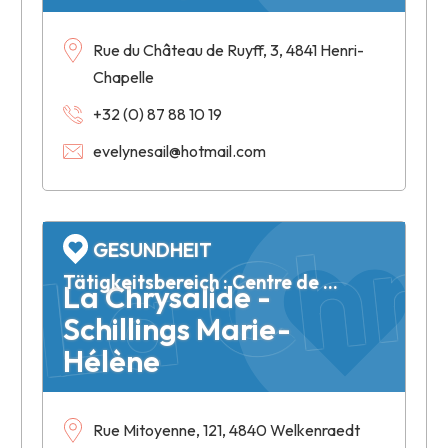
La Chry
Rue du Château de Ruyff, 3, 4841 Henri-
Chapelle
+32 (0) 87 88 10 19
evelynesail@hotmail.com
GESUNDHEIT
Tätigkeitsbereich : Centre de Santé Pluridisciplinaire - Psychologue Clinicienne
La Chrysalide -
Schillings Marie-
Hélène
Rue Mitoyenne, 121, 4840 Welkenraedt