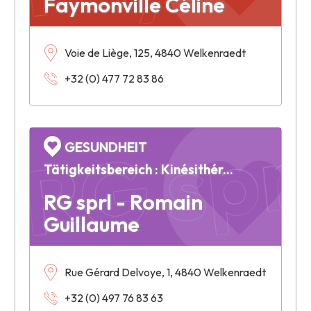
Faymonville Céline
RG spr
Voie de Liège, 125, 4840 Welkenraedt
+32 (0) 477 72 83 86
GESUNDHEIT
Tätigkeitsbereich : Kinésithérapie
RG sprl - Romain
Guillaume
Rue Gérard Delvoye, 1, 4840 Welkenraedt
+32 (0) 497 76 83 63